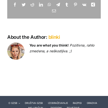
Facebook
Twitter
Reddit
LinkedIn
WhatsApp
Telegram
Tumblr
Pinterest
Vk
Xing
Email
About the Author:
blinki
You are what you think!
Pozitivna, rahlo
zmedena, a neškodljiva. ;)
O GZSB
DRUŠTVA GZSB
IZOBRAŽEVANJE
RAZPISI
GRADIVA
MOJ RAČUN
DOGODKI
POVEZAVE