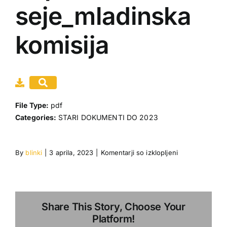
seje_mladinska
Gradiva
komisija
Moj račun
Dogodki
Povezave
File Type:
pdf
Categories:
STARI DOKUMENTI DO 2023
za
By
blinki
|
3 aprila, 2023
|
Komentarji so izklopljeni
Zapisnik
7.
seje_mladinska
komisija
Share This Story, Choose Your
Platform!