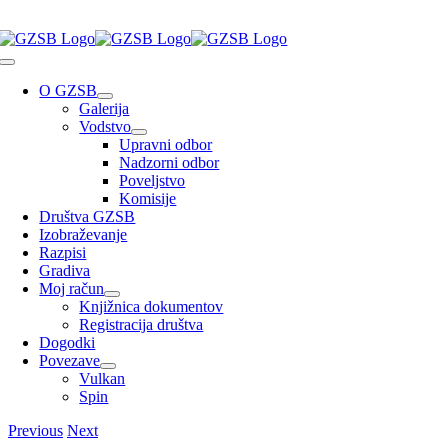
Skip
to
Toggle
content
Navigation
O GZSB
Galerija
Vodstvo
Upravni odbor
Nadzorni odbor
Poveljstvo
Komisije
Društva GZSB
Izobraževanje
Razpisi
Gradiva
Moj račun
Knjižnica dokumentov
Registracija društva
Dogodki
Povezave
Vulkan
Spin
Previous
Next