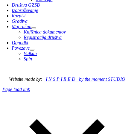
Društva GZSB
Izobraževanje
Razpisi
Gradiva
Moj račun
Knjižnica dokumentov
Registracija društva
Dogodki
Povezave
Vulkan
Spin
© 2023 Gasilska zveza Slovenska Bistrica
Website made by:
I N S P I R E D by the moment STUDIO
Page load link