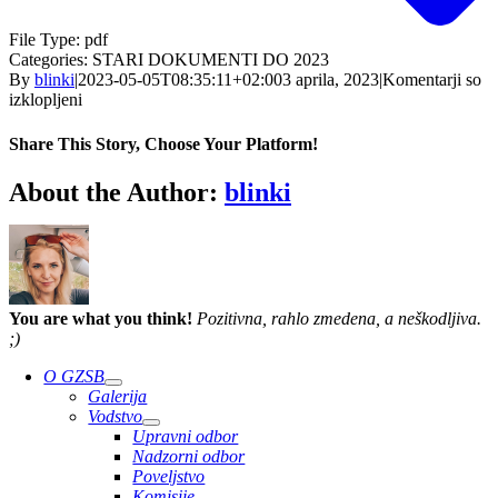
File Type:
pdf
Categories:
STARI DOKUMENTI DO 2023
By
blinki
|
2023-05-05T08:35:11+02:00
3 aprila, 2023
|
Komentarji so
za
izklopljeni
Zapisnik
5.
Share This Story, Choose Your Platform!
seje
poveljstva
Facebook
Twitter
Reddit
LinkedIn
WhatsApp
Telegram
Tumblr
Pinterest
Vk
Xing
Email
About the Author:
blinki
20.4.2006
You are what you think!
Pozitivna, rahlo zmedena, a neškodljiva.
;)
O GZSB
Galerija
Vodstvo
Upravni odbor
Nadzorni odbor
Poveljstvo
Komisije