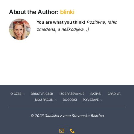
About the Author:
blinki
You are what you think!
Pozitivna, rahlo
zmedena, a neškodljiva. ;)
O GZSB
DRUŠTVA GZSB
IZOBRAŽEVANJE
RAZPISI
GRADIVA
MOJ RAČUN
DOGODKI
POVEZAVE
© 2023 Gasilska zveza Slovenska Bistrica