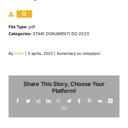
Gradiva
Moj račun
File Type:
pdf
Categories:
STARI DOKUMENTI DO 2023
Dogodki
Povezave
za
By
blinki
|
3 aprila, 2023
|
Komentarji so izklopljeni
zakljucek_tekm
Share This Story, Choose Your
Platform!
Facebook
Twitter
Reddit
LinkedIn
WhatsApp
Telegram
Tumblr
Pinterest
Vk
Xing
Email