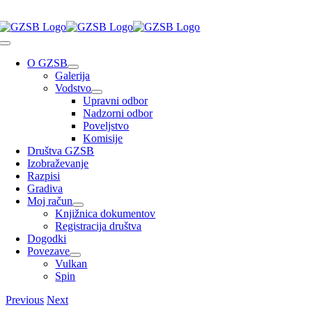
Skip
to
Toggle
content
Navigation
O GZSB
Galerija
Vodstvo
Upravni odbor
Nadzorni odbor
Poveljstvo
Komisije
Društva GZSB
Izobraževanje
Razpisi
Gradiva
Moj račun
Knjižnica dokumentov
Registracija društva
Dogodki
Povezave
Vulkan
Spin
Previous
Next