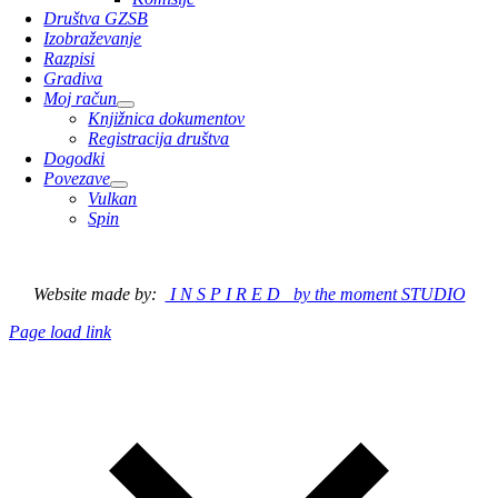
Društva GZSB
Izobraževanje
Razpisi
Gradiva
Moj račun
Knjižnica dokumentov
Registracija društva
Dogodki
Povezave
Vulkan
Spin
© 2023 Gasilska zveza Slovenska Bistrica
Website made by:
I N S P I R E D by the moment STUDIO
Page load link