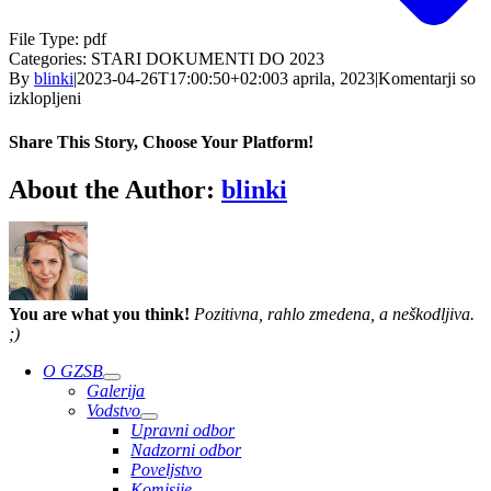
File Type:
pdf
Categories:
STARI DOKUMENTI DO 2023
By
blinki
|
2023-04-26T17:00:50+02:00
3 aprila, 2023
|
Komentarji so
za
izklopljeni
urnik_in_13._14._15._september__2018
Share This Story, Choose Your Platform!
Facebook
Twitter
Reddit
LinkedIn
WhatsApp
Telegram
Tumblr
Pinterest
Vk
Xing
Email
About the Author:
blinki
You are what you think!
Pozitivna, rahlo zmedena, a neškodljiva.
;)
O GZSB
Galerija
Vodstvo
Upravni odbor
Nadzorni odbor
Poveljstvo
Komisije