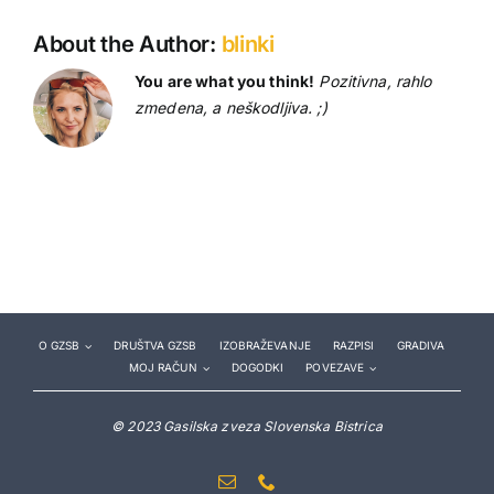
About the Author:
blinki
You are what you think!
Pozitivna, rahlo
zmedena, a neškodljiva. ;)
O GZSB
DRUŠTVA GZSB
IZOBRAŽEVANJE
RAZPISI
GRADIVA
MOJ RAČUN
DOGODKI
POVEZAVE
© 2023 Gasilska zveza Slovenska Bistrica