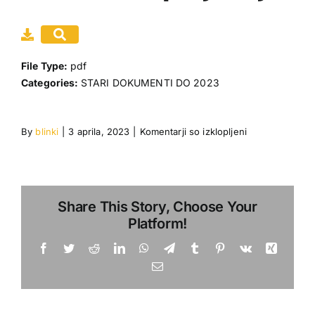
Gradiva
Moj račun
File Type:
pdf
Categories:
STARI DOKUMENTI DO 2023
Dogodki
Povezave
za
By
blinki
|
3 aprila, 2023
|
Komentarji so izklopljeni
seznam_prijavl
Share This Story, Choose Your
Platform!
Facebook
Twitter
Reddit
LinkedIn
WhatsApp
Telegram
Tumblr
Pinterest
Vk
Xing
Email