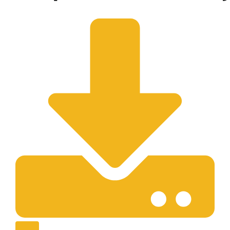
Gradiva
Moj račun
Dogodki
Povezave