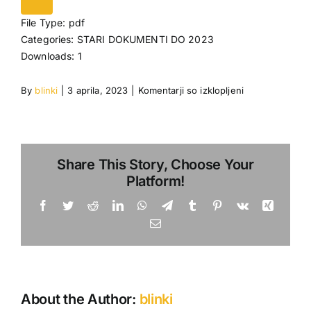
File Type:
pdf
Categories:
STARI DOKUMENTI DO 2023
Downloads:
1
za
By
blinki
|
3 aprila, 2023
|
Komentarji so izklopljeni
razpis_za_letov
Share This Story, Choose Your
Platform!
Facebook
Twitter
Reddit
LinkedIn
WhatsApp
Telegram
Tumblr
Pinterest
Vk
Xing
Email
About the Author:
blinki