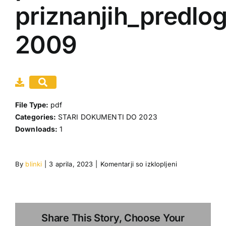
priznanjih_predlo
Gradiva
2009
Moj račun
Dogodki
Povezave
File Type:
pdf
Categories:
STARI DOKUMENTI DO 2023
Downloads:
1
za
By
blinki
|
3 aprila, 2023
|
Komentarji so izklopljeni
pravilnik
o
priznanjih_pred
2009
Share This Story, Choose Your