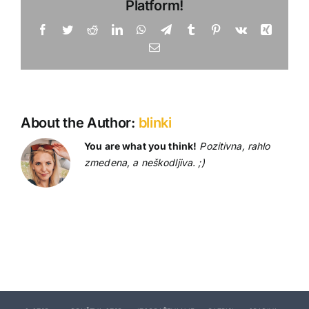
Platform!
Facebook
Twitter
Reddit
LinkedIn
WhatsApp
Telegram
Tumblr
Pinterest
Vk
Xing
Email
About the Author:
blinki
You are what you think!
Pozitivna, rahlo
zmedena, a neškodljiva. ;)