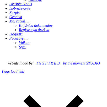
Društva GZSB
Izobraževanje
Razpisi
Gradiva
Moj račun
Knjižnica dokumentov
Registracija društva
Dogodki
Povezave
Vulkan
Spin
© 2023 Gasilska zveza Slovenska Bistrica
Website made by:
I N S P I R E D by the moment STUDIO
Page load link