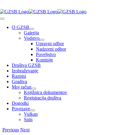
Skip
to
Toggle
content
Navigation
O GZSB
Galerija
Vodstvo
Upravni odbor
Nadzorni odbor
Poveljstvo
Komisije
Društva GZSB
Izobraževanje
Razpisi
Gradiva
Moj račun
Knjižnica dokumentov
Registracija društva
Dogodki
Povezave
Vulkan
Spin
Previous
Next