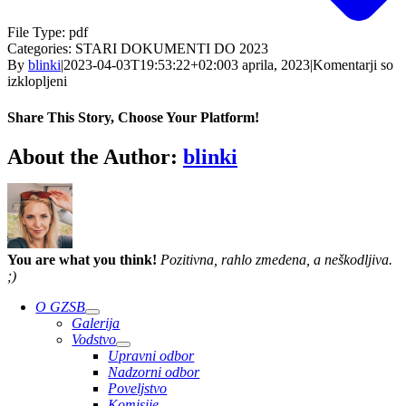
File Type:
pdf
Categories:
STARI DOKUMENTI DO 2023
By
blinki
|
2023-04-03T19:53:22+02:00
3 aprila, 2023
|
Komentarji so
za
izklopljeni
Mladina
6
Share This Story, Choose Your Platform!
Facebook
Twitter
Reddit
LinkedIn
WhatsApp
Telegram
Tumblr
Pinterest
Vk
Xing
Email
About the Author:
blinki
You are what you think!
Pozitivna, rahlo zmedena, a neškodljiva.
;)
O GZSB
Galerija
Vodstvo
Upravni odbor
Nadzorni odbor
Poveljstvo
Komisije