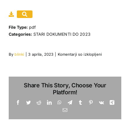
Gradiva
Moj račun
File Type:
pdf
Categories:
STARI DOKUMENTI DO 2023
Dogodki
Povezave
za
By
blinki
|
3 aprila, 2023
|
Komentarji so izklopljeni
Mladina
4
Share This Story, Choose Your
Platform!
Facebook
Twitter
Reddit
LinkedIn
WhatsApp
Telegram
Tumblr
Pinterest
Vk
Xing
Email