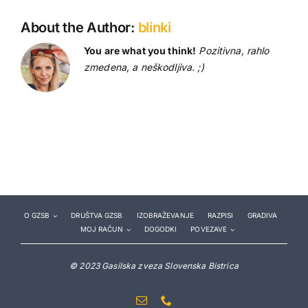
About the Author:
blinki
You are what you think!
Pozitivna, rahlo
zmedena, a neškodljiva. ;)
O GZSB
DRUŠTVA GZSB
IZOBRAŽEVANJE
RAZPISI
GRADIVA
MOJ RAČUN
DOGODKI
POVEZAVE
© 2023 Gasilska zveza Slovenska Bistrica