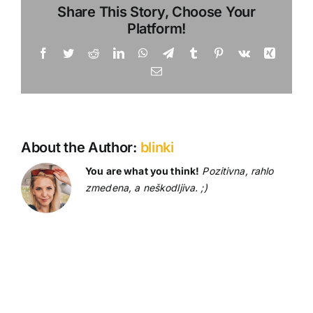
Share This Story, Choose Your
za
Platform!
veterane
12.
Facebook
Twitter
Reddit
LinkedIn
WhatsApp
Telegram
Tumblr
Pinterest
Vk
Xing
12.
Email
2018
About the Author:
blinki
You are what you think!
Pozitivna, rahlo
zmedena, a neškodljiva. ;)