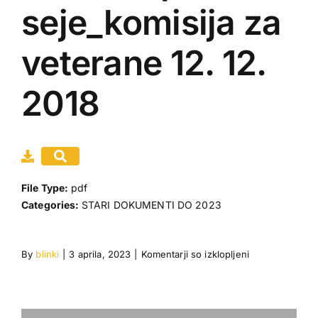
seje_komisija za
Gradiva
veterane 12. 12.
Moj račun
2018
Dogodki
Povezave
File Type:
pdf
Categories:
STARI DOKUMENTI DO 2023
za
By
blinki
|
3 aprila, 2023
|
Komentarji so izklopljeni
GZSB
Zapisnik
3.
seje_komisija