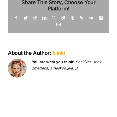
Share This Story, Choose Your
in
Platform!
Poveljstvo_
3.
Facebook
Twitter
Reddit
LinkedIn
WhatsApp
Telegram
Tumblr
Pinterest
Vk
Xing
5.
Email
2018
About the Author:
blinki
You are what you think!
Pozitivna, rahlo
zmedena, a neškodljiva. ;)