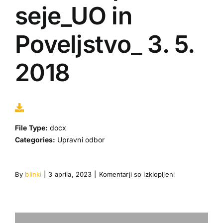
seje_UO in
Gradiva
Poveljstvo_ 3. 5.
Moj račun
2018
Dogodki
Povezave
File Type:
docx
Categories:
Upravni odbor
za
By
blinki
|
3 aprila, 2023
|
Komentarji so izklopljeni
GZSB
Zapisnik
1.
seje_UO