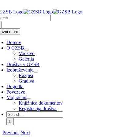
Skip
arch
to
:
content
lavni meni
Domov
O GZSB
Vodstvo
Galerija
Društva v GZSB
Izobraževanje
Razpisi
Gradiva
Dogodki
Povezave
Moj račun
Knjižnica dokumentov
Registracija društva
Search
for:
Previous
Next