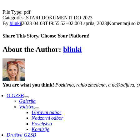
File Type:
pdf
Categories:
STARI DOKUMENTI DO 2023
By
blinki
|
2023-04-03T19:55:52+02:00
3 aprila, 2023
|
Komentarji so iz
Share This Story, Choose Your Platform!
Facebook
Twitter
Reddit
LinkedIn
WhatsApp
Telegram
Tumblr
Pinterest
Vk
Xing
Email
About the Author:
blinki
You are what you think!
Pozitivna, rahlo zmedena, a neškodljiva. ;)
O GZSB
Galerija
Vodstvo
Upravni odbor
Nadzorni odbor
Poveljstvo
Komisije
Društva GZSB