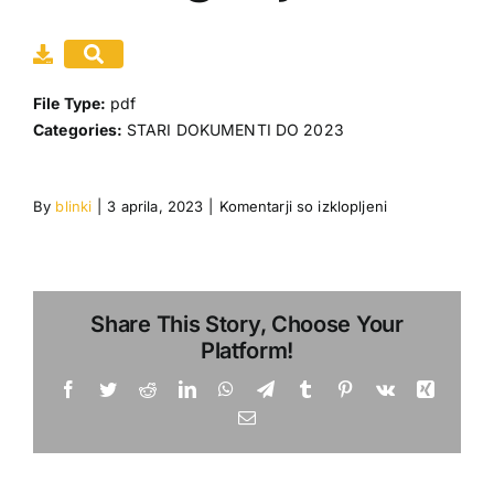
Gradiva
Moj račun
File Type:
pdf
Categories:
STARI DOKUMENTI DO 2023
Dogodki
Povezave
za
By
blinki
|
3 aprila, 2023
|
Komentarji so izklopljeni
c
kategorija2
Share This Story, Choose Your
Platform!
Facebook
Twitter
Reddit
LinkedIn
WhatsApp
Telegram
Tumblr
Pinterest
Vk
Xing
Email