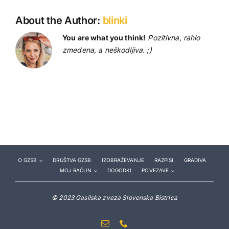
About the Author:
blinki
You are what you think!
Pozitivna, rahlo
zmedena, a neškodljiva. ;)
O GZSB
DRUŠTVA GZSB
IZOBRAŽEVANJE
RAZPISI
GRADIVA
MOJ RAČUN
DOGODKI
POVEZAVE
© 2023 Gasilska zveza Slovenska Bistrica